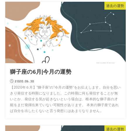
過去の運勢
獅子座の6月|今月の運勢
2020.06.30
【2020年６月】”獅子座”の”今月の運勢”をお伝えします。自分を思い
きり発信する時期になりました。この時期に何も発信することが無
いとか、発信する気が起きないという場合は、根本的な獅子座の才
能をまだ発揮出来ていない可能性があります。 本来の獅子座であれ
ば自分を出したくないと言う発想にはあまりなりません。
過去の運勢