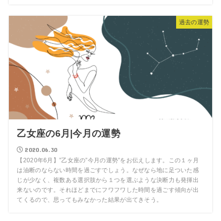
過去の運勢
乙女座の6月|今月の運勢
2020.06.30
【2020年6月】”乙女座の”今月の運勢”をお伝えします。この１ヶ月
は油断のならない時間を過ごすでしょう。なぜなら地に足ついた感
じが少なく、複数ある選択肢から１つを選ぶような決断力も発揮出
来ないのです。それほどまでにフワフワした時間を過ごす傾向が出
てくるので、思ってもみなかった結果が出てきそう。