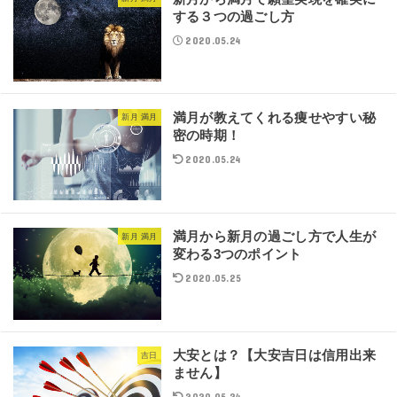
する３つの過ごし方
2020.05.24
満月が教えてくれる痩せやすい秘
新月 満月
密の時期！
2020.05.24
満月から新月の過ごし方で人生が
新月 満月
変わる3つのポイント
2020.05.25
大安とは？【大安吉日は信用出来
吉日
ません】
2020.05.24