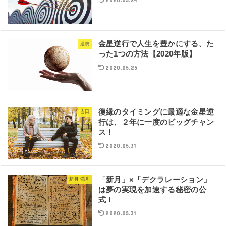
金星逆行で人生を豊かにする、た
運勢
った1つの方法【2020年版】
2020.05.25
復縁のタイミングに最適な金星逆
吉日
行は、２年に一度のビッグチャン
ス！
2020.05.31
「新月」×「デクラレーション」
新月 満月
は夢の実現を加速する秘密の公
式！
2020.05.31