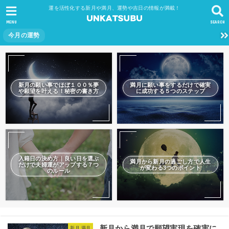
運を活性化する新月や満月、運勢や吉日の情報が満載！
MENU
SEARCH
今月の運勢
新月の願い事でほぼ１００％夢
満月に願い事をするだけで確実
や願望を叶える！秘密の書き方
に成功する５つのステップ
入籍日の決め方｜良い日を選ぶ
満月から新月の過ごし方で人生
だけで夫婦運がアップする７つ
が変わる3つのポイント
のルール
新月から満月で願望実現を確実に
新月 満月