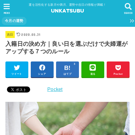
運を活性化する新月や満月、運勢や吉日の情報が満載！
MENU
SEARCH
今月の運勢
2020.05.31
吉日
入籍日の決め方｜良い日を選ぶだけで夫婦運が
アップする７つのルール
3
ツイート
シェア
はてブ
送る
Pocket
Pocket