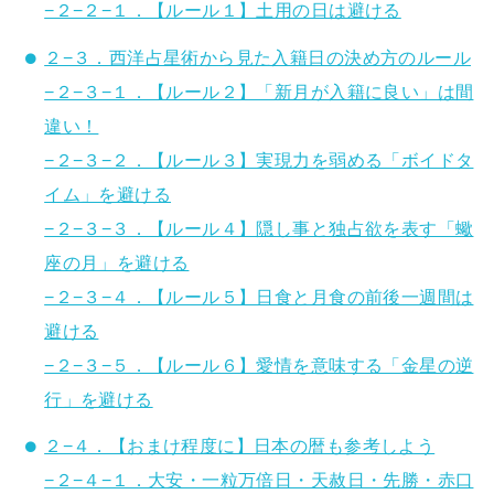
−２−２−１．【ルール１】土用の日は避ける
２−３．西洋占星術から見た入籍日の決め方のルール
−２−３−１．【ルール２】「新月が入籍に良い」は間
違い！
−２−３−２．【ルール３】実現力を弱める「ボイドタ
イム」を避ける
−２−３−３．【ルール４】隠し事と独占欲を表す「蠍
座の月」を避ける
−２−３−４．【ルール５】日食と月食の前後一週間は
避ける
−２−３−５．【ルール６】愛情を意味する「金星の逆
行」を避ける
２−４．【おまけ程度に】日本の暦も参考しよう
−２−４−１．大安・一粒万倍日・天赦日・先勝・赤口